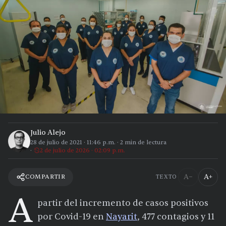
Julio Alejo
28 de julio de 2021
·
11:46 p.m.
·
2
min de lectura
2 de julio de 2026 · 02:09 p.m.
A−
A+
COMPARTIR
TEXTO
A
partir del incremento de casos positivos
por Covid-19 en
Nayarit
, 477 contagios y 11