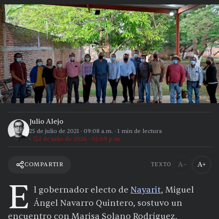
Julio Alejo
25 de julio de 2021
·
09:08 a.m.
·
1
min de lectura
2 de julio de 2026 · 02:09 p.m.
A−
A+
COMPARTIR
TEXTO
E
l gobernador electo de
Nayarit
, Miguel
Ángel Navarro Quintero, sostuvo un
encuentro con
Marisa Solano Rodríguez,