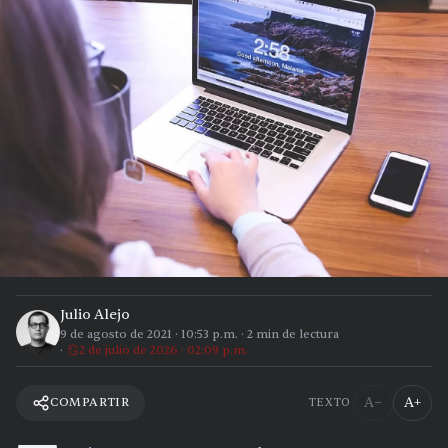
Julio Alejo
9 de agosto de 2021
·
10:53 p.m.
·
2
min de lectura
2 de julio de 2026 · 02:09 p.m.
A−
A+
COMPARTIR
TEXTO