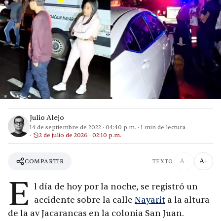
Julio Alejo
14 de septiembre de 2022
·
04:40 p.m.
·
1
min de lectura
2 de julio de 2026 · 02:10 p.m.
A−
A+
COMPARTIR
TEXTO
E
l día de hoy por la noche, se registró un
accidente sobre la calle
Nayarit
a la altura
de la av Jacarancas en la colonia San Juan.