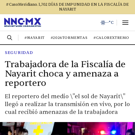
#CasoMeridiano. 1,702 DÍAS DE IMPUNIDAD EN LA FISCALÍA DE
NAYARIT
--°C
#NAYARIT
#2026TORMENTAS
#CALOREXTREMO
SEGURIDAD
Trabajadora de la Fiscalía de
Nayarit choca y amenaza a
reportero
El reportero del medio \"el sol de Nayarit\"
llegó a realizar la transmisión en vivo, por lo
cual recibió amenazas de la trabajadora