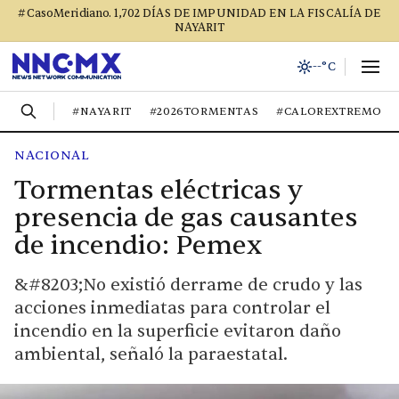
#CasoMeridiano. 1,702 DÍAS DE IMPUNIDAD EN LA FISCALÍA DE
NAYARIT
--°C
#NAYARIT
#2026TORMENTAS
#CALOREXTREMO
NACIONAL
Tormentas eléctricas y
presencia de gas causantes
de incendio: Pemex
&#8203;No existió derrame de crudo y las
acciones inmediatas para controlar el
incendio en la superficie evitaron daño
ambiental, señaló la paraestatal.