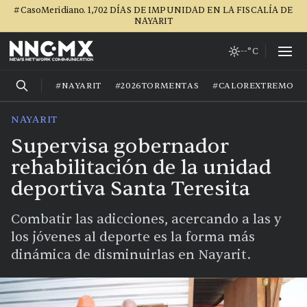
#CasoMeridiano. 1,702 DÍAS DE IMPUNIDAD EN LA FISCALÍA DE
NAYARIT
--°C
#NAYARIT
#2026TORMENTAS
#CALOREXTREMO
NAYARIT
Supervisa gobernador
rehabilitación de la unidad
deportiva Santa Teresita
Combatir las adicciones, acercando a las y
los jóvenes al deporte es la forma más
dinámica de disminuirlas en Nayarit.