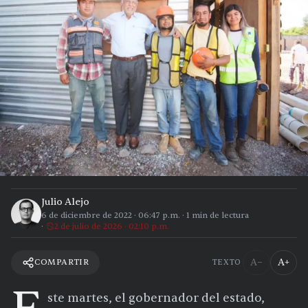
Julio Alejo
6 de diciembre de 2022
·
06:47 p.m.
·
1
min de lectura
2 de julio de 2026 · 02:10 p.m.
A−
A+
COMPARTIR
TEXTO
ste martes, el gobernador del estado,