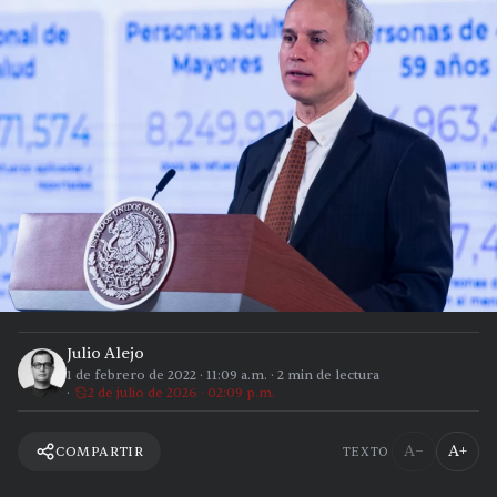
Julio Alejo
1 de febrero de 2022
·
11:09 a.m.
·
2
min de lectura
2 de julio de 2026 · 02:09 p.m.
A−
A+
COMPARTIR
TEXTO