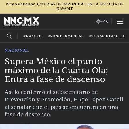
#CasoMeridiano. 1,703 DÍAS DE IMPUNIDAD EN LA FISCALÍA DE
NAYARIT
--°C
#NAYARIT
#2026TORMENTAS
#TORMENTASELECT
NACIONAL
Supera México el punto
máximo de la Cuarta Ola;
Entra a fase de descenso
Así lo confirmó el subsecretario de
Prevención y Promoción, Hugo López-Gatell
al señalar que el país se encuentra en una
fase de descenso.