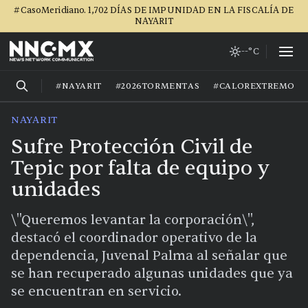
#CasoMeridiano. 1,702 DÍAS DE IMPUNIDAD EN LA FISCALÍA DE
NAYARIT
--°C
#NAYARIT
#2026TORMENTAS
#CALOREXTREMO
NAYARIT
Sufre Protección Civil de
Tepic por falta de equipo y
unidades
\"Queremos levantar la corporación\",
destacó el coordinador operativo de la
dependencia, Juvenal Palma al señalar que
se han recuperado algunas unidades que ya
se encuentran en servicio.