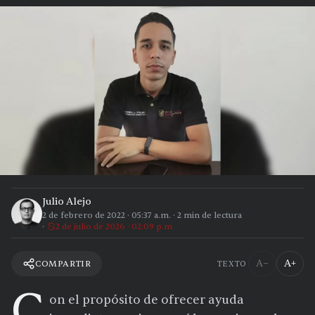
Julio Alejo
2 de febrero de 2022
·
05:37 a.m.
·
2
min de lectura
2 de julio de 2026 · 02:09 p.m.
A−
A+
COMPARTIR
TEXTO
C
on el propósito de ofrecer ayuda