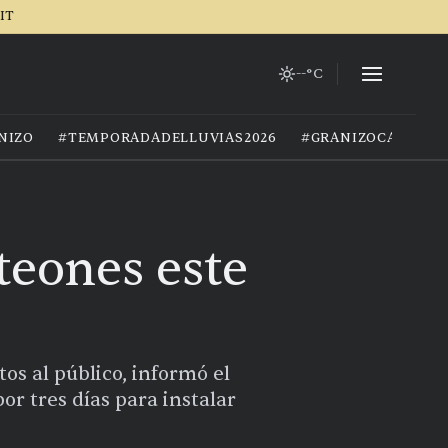
IT
--°C
NIZO
#TEMPORADADELLUVIAS2026
#GRANIZOCALOR
nteones este
os al público, informó el
or tres días para instalar