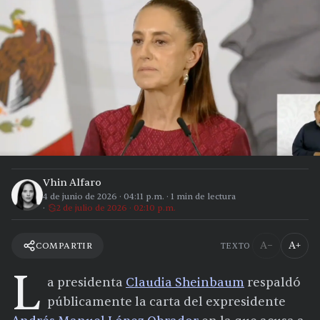
Vhin Alfaro
4 de junio de 2026
·
04:11 p.m.
·
1
min de lectura
2 de julio de 2026 · 02:10 p.m.
A−
A+
COMPARTIR
TEXTO
L
a presidenta
Claudia Sheinbaum
respaldó
públicamente la carta del expresidente