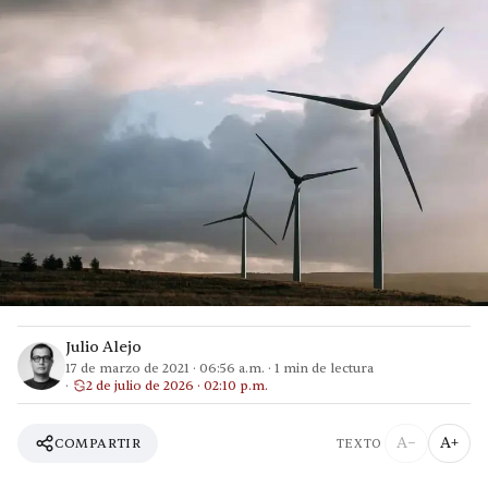
Julio Alejo
17 de marzo de 2021
·
06:56 a.m.
·
1
min de lectura
2 de julio de 2026 · 02:10 p.m.
A−
A+
COMPARTIR
TEXTO