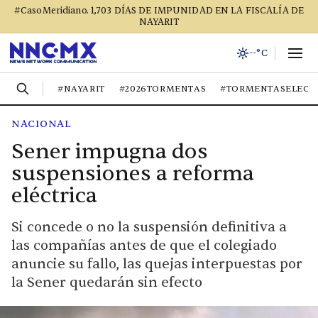
#CasoMeridiano. 1,703 DÍAS DE IMPUNIDAD EN LA FISCALÍA DE
NAYARIT
--°C
#NAYARIT
#2026TORMENTAS
#TORMENTASELECT
NACIONAL
Sener impugna dos
suspensiones a reforma
eléctrica
Si concede o no la suspensión definitiva a
las compañías antes de que el colegiado
anuncie su fallo, las quejas interpuestas por
la Sener quedarán sin efecto