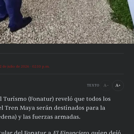
2 de julio de 2026 · 02:10 p.m.
A−
A+
TEXTO
 Turismo (Fonatur) reveló que todos los
el Tren Maya serán destinados para la
edena) y las fuerzas armadas.
itular del Fonatur a
El Financiero,
quien dejó