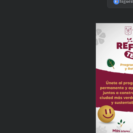
Sígue