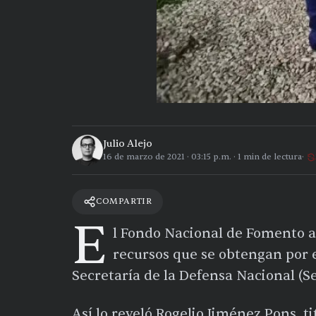
Julio Alejo
16 de marzo de 2021
·
03:15 p.m.
·
1
min de lectura
COMPARTIR
E
l Fondo Nacional de Fomento al
recursos que se obtengan por 
Secretaría de la Defensa Nacional (S
Así lo reveló Rogelio Jiménez Pons, t