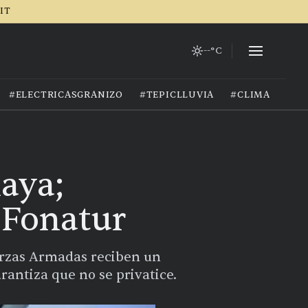
RIT
--°C
#ELECTRICASGRANIZO
#TEPICLLUVIA
#CLIMAOCCID
aya;
 Fonatur
uerzas Armadas reciben un
rantiza que no se privatice.