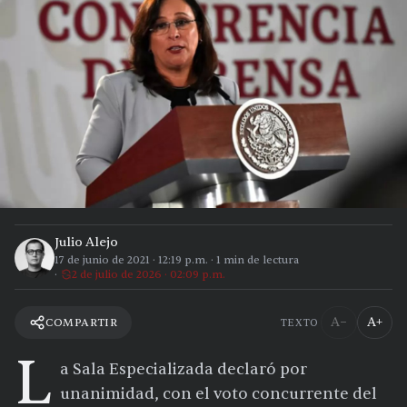
Julio Alejo
17 de junio de 2021
·
12:19 p.m.
·
1
min de lectura
2 de julio de 2026 · 02:09 p.m.
A−
A+
COMPARTIR
TEXTO
L
a Sala Especializada declaró por
unanimidad, con el voto concurrente del