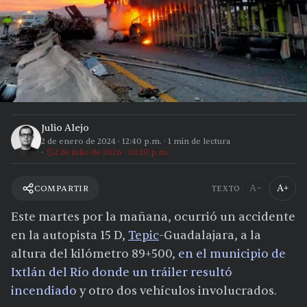
Julio Alejo
2 de enero de 2024
·
12:40 p.m.
·
1
min de lectura
2 de julio de 2026 · 02:10 p.m.
A−
A+
COMPARTIR
TEXTO
Este martes por la mañana, ocurrió un accidente
en la autopista 15 D,
Tepic
-Guadalajara, a la
altura del kilómetro 89+500,
en el municipio de
Ixtlán del Río donde un tráiler resultó
incendiado
y otro dos vehículos involucrados.