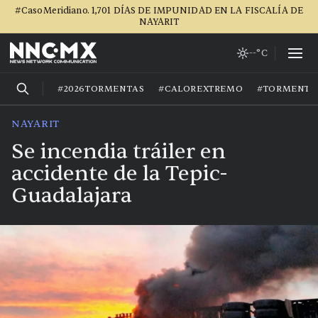
#CasoMeridiano. 1,701 DÍAS DE IMPUNIDAD EN LA FISCALÍA DE
NAYARIT
--°C
#2026TORMENTAS
#CALOREXTREMO
#TORMENTA
NAYARIT
Se incendia tráiler en
accidente de la Tepic-
Guadalajara