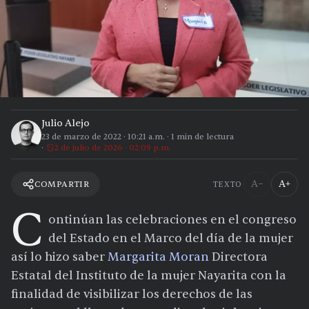
Julio Alejo
23 de marzo de 2022
·
10:21 a.m.
·
1
min de lectura
2 de julio de 2026 · 02:09 p.m.
A−
A+
COMPARTIR
TEXTO
C
ontinúan las celebraciones en el congreso
del Estado en el Marco del día de la mujer
así lo hizo saber
Margarita Moran
Directora
Estatal del Instituto de la mujer Nayarita con la
finalidad de visibilizar los derechos de las