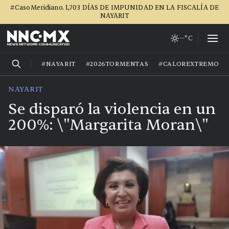
#CasoMeridiano. 1,703 DÍAS DE IMPUNIDAD EN LA FISCALÍA DE
NAYARIT
--°C
#NAYARIT
#2026TORMENTAS
#CALOREXTREMO
NAYARIT
Se disparó la violencia en un
200%: \"Margarita Moran\"