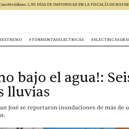
CasoMeridiano. 1,701 DÍAS DE IMPUNIDAD EN LA FISCALÍA DE NAYAR
REXTREMO
#TORMENTASELECTRICAS
#ELECTRICASGRA
o bajo el agua!: Sei
 lluvias
San José se reportaron inundaciones de más de 
s.