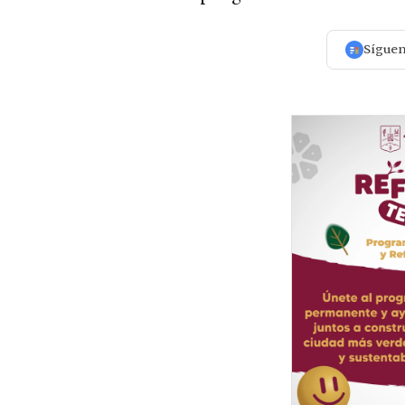
Sígue