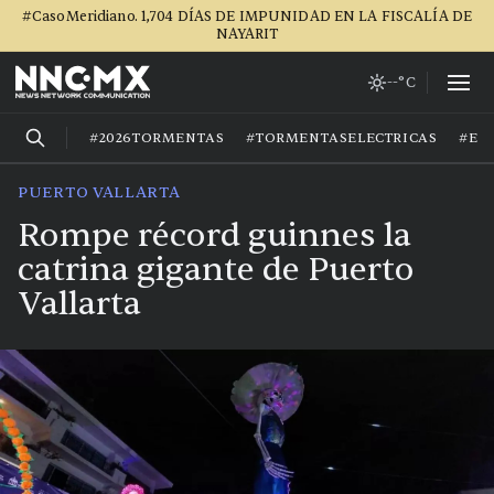
#CasoMeridiano. 1,704 DÍAS DE IMPUNIDAD EN LA FISCALÍA DE
NAYARIT
--°C
#2026TORMENTAS
#TORMENTASELECTRICAS
#EL
PUERTO VALLARTA
Rompe récord guinnes la
catrina gigante de Puerto
Vallarta