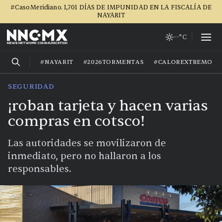
#CasoMeridiano. 1,701 DÍAS DE IMPUNIDAD EN LA FISCALÍA DE
NAYARIT
--°C
#NAYARIT
#2026TORMENTAS
#CALOREXTREMO
SEGURIDAD
¡roban tarjeta y hacen varias
compras en cotsco!
Las autoridades se movilizaron de
inmediato, pero no hallaron a los
responsables.