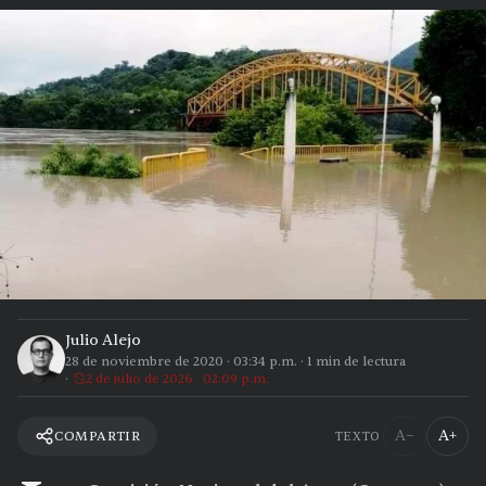
Julio Alejo
28 de noviembre de 2020
·
03:34 p.m.
·
1
min de lectura
2 de julio de 2026 · 02:09 p.m.
A−
A+
COMPARTIR
TEXTO