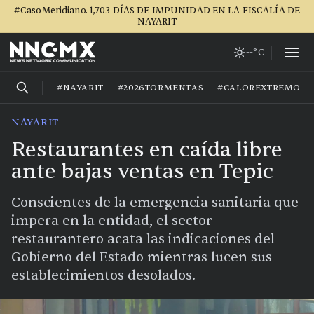
#CasoMeridiano. 1,703 DÍAS DE IMPUNIDAD EN LA FISCALÍA DE
NAYARIT
--°C
#NAYARIT
#2026TORMENTAS
#CALOREXTREMO
NAYARIT
Restaurantes en caída libre
ante bajas ventas en Tepic
Conscientes de la emergencia sanitaria que
impera en la entidad, el sector
restaurantero acata las indicaciones del
Gobierno del Estado mientras lucen sus
establecimientos desolados.