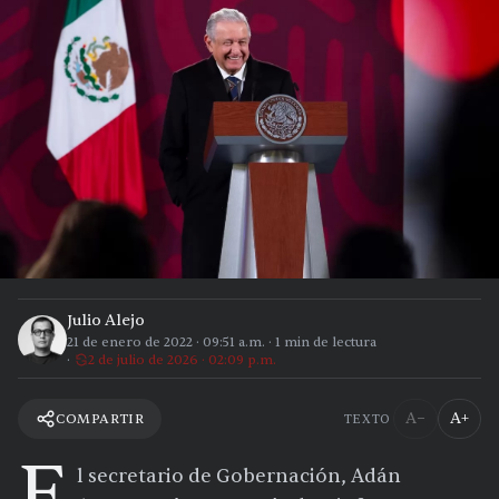
Julio Alejo
21 de enero de 2022
·
09:51 a.m.
·
1
min de lectura
2 de julio de 2026 · 02:09 p.m.
A−
A+
COMPARTIR
TEXTO
E
l secretario de Gobernación, Adán