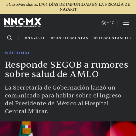
#CasoMeridiano. 1,704 DÍAS DE IMPUNIDAD EN LA FISCALÍA DE
NAYARIT
--°C
#NAYARIT
#2026TORMENTAS
#TORMENTASELECT
NACIONAL
Responde SEGOB a rumores
sobre salud de AMLO
La Secretaría de Gobernación lanzó un
comunicado para hablar sobre el ingreso
del Presidente de México al Hospital
Central Militar.