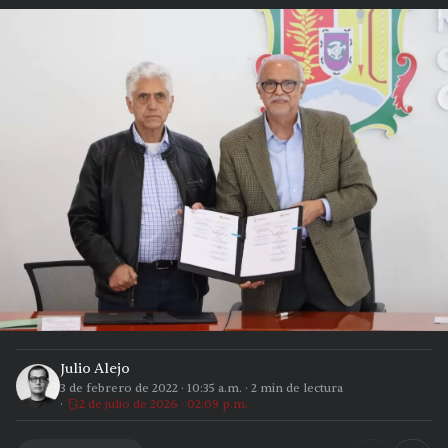
Julio Alejo
3 de febrero de 2022
·
10:35 a.m.
·
2
min de lectura
2 de julio de 2026 · 02:09 p.m.