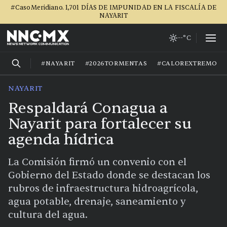
#CasoMeridiano. 1,701 DÍAS DE IMPUNIDAD EN LA FISCALÍA DE
NAYARIT
--°C
#NAYARIT
#2026TORMENTAS
#CALOREXTREMO
NAYARIT
Respaldará Conagua a
Nayarit para fortalecer su
agenda hídrica
La Comisión firmó un convenio con el
Gobierno del Estado donde se destacan los
rubros de infraestructura hidroagrícola,
agua potable, drenaje, saneamiento y
cultura del agua.