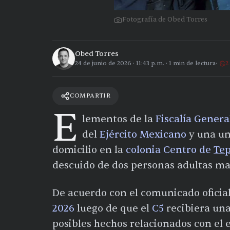
Fotografía de Obed Torres
Obed Torres
24 de junio de 2026
·
11:43 p.m.
·
1
min de lectura
2
COMPARTIR
E
lementos de la
Fiscalía Genera
del
Ejército Mexicano
y una un
domicilio en la
colonia Centro de
Tep
descuido de dos personas adultas ma
De acuerdo con el comunicado oficial,
2026
luego de que el
C5
recibiera un
posibles hechos relacionados con el 