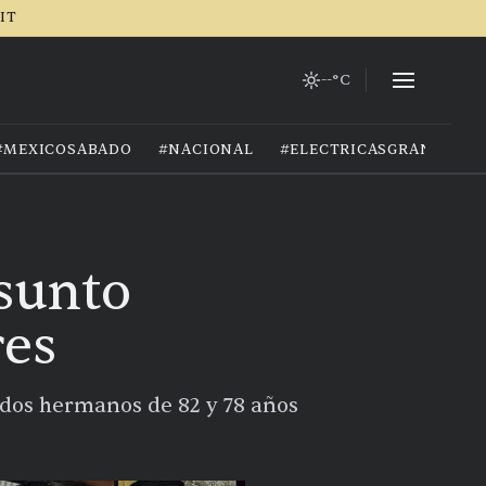
RIT
--°C
#MEXICOSABADO
#NACIONAL
#ELECTRICASGRANIZO
esunto
res
a dos hermanos de 82 y 78 años