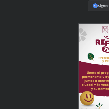
Sígue