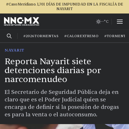
#CasoMeridiano. 1,701 DÍAS DE IMPUNIDAD EN LA FISCALÍA DE
NAYARIT
--°C
#2026TORMENTAS
#CALOREXTREMO
#TORMENTA
NAYARIT
Reporta Nayarit siete
detenciones diarias por
narcomenudeo
El Secretario de Seguridad Pública deja en
claro que es el Poder Judicial quien se
encarga de definir si la posesión de drogas
es para la venta o el autoconsumo.