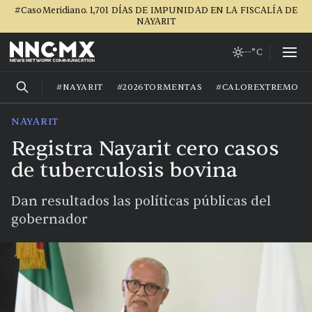
#CasoMeridiano. 1,701 DÍAS DE IMPUNIDAD EN LA FISCALÍA DE
NAYARIT
--°C
#NAYARIT
#2026TORMENTAS
#CALOREXTREMO
NAYARIT
Registra Nayarit cero casos
de tuberculosis bovina
Dan resultados las políticas públicas del
gobernador