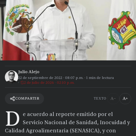
Julio Alejo
22 de septiembre de 2022
·
08:07 p.m.
·
1
min de lectura
2 de julio de 2026 · 02:10 p.m.
A−
A+
COMPARTIR
TEXTO
D
e acuerdo al reporte emitido por el
Servicio Nacional de Sanidad, Inocuidad y
Calidad Agroalimentaria (SENASICA), y con