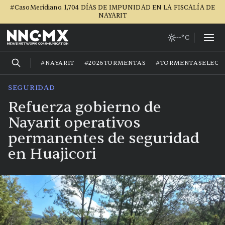
#CasoMeridiano. 1,704 DÍAS DE IMPUNIDAD EN LA FISCALÍA DE
NAYARIT
--°C
#NAYARIT
#2026TORMENTAS
#TORMENTASELECT
SEGURIDAD
Refuerza gobierno de
Nayarit operativos
permanentes de seguridad
en Huajicori