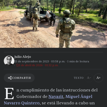
Julio Alejo
25 de septiembre de 2023
·
03:58 p.m.
·
1
min de lectura
5 de abril de 2026 · 01:32 p.m.
A−
A+
COMPARTIR
TEXTO
E
n cumplimiento de las instrucciones del
Gobernador de
Nayarit
,
Miguel Ángel
Navarro Quintero
, se está llevando a cabo un