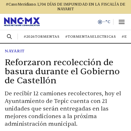
#CasoMeridiano. 1,704 DÍAS DE IMPUNIDAD EN LA FISCALÍA DE
NAYARIT
--°C
#2026TORMENTAS
#TORMENTASELECTRICAS
#EL
NAYARIT
Reforzaron recolección de
basura durante el Gobierno
de Castellón
De recibir 12 camiones recolectores, hoy el
Ayuntamiento de Tepic cuenta con 21
unidades que serán entregadas en las
mejores condiciones a la próxima
administración municipal.