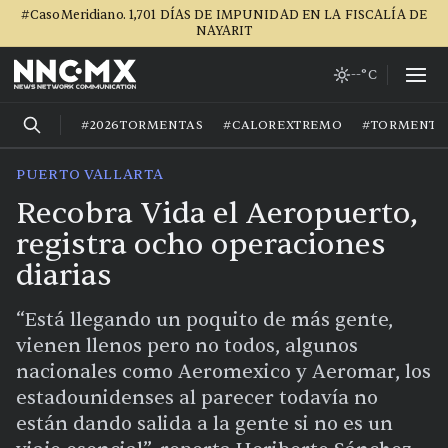
#CasoMeridiano. 1,701 DÍAS DE IMPUNIDAD EN LA FISCALÍA DE
NAYARIT
--°C
#2026TORMENTAS
#CALOREXTREMO
#TORMENTA
PUERTO VALLARTA
Recobra Vida el Aeropuerto,
registra ocho operaciones
diarias
“Está llegando un poquito de más gente,
vienen llenos pero no todos, algunos
nacionales como Aeromexico y Aeromar, los
estadounidenses al parecer todavía no
están dando salida a la gente si no es un