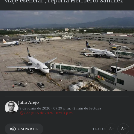
viaje esencial”, reporta Heriberto Sánchez
Julio Alejo
18 de junio de 2020
·
07:29 p.m.
·
2
min de lectura
2 de julio de 2026 · 02:10 p.m.
A−
A+
COMPARTIR
TEXTO