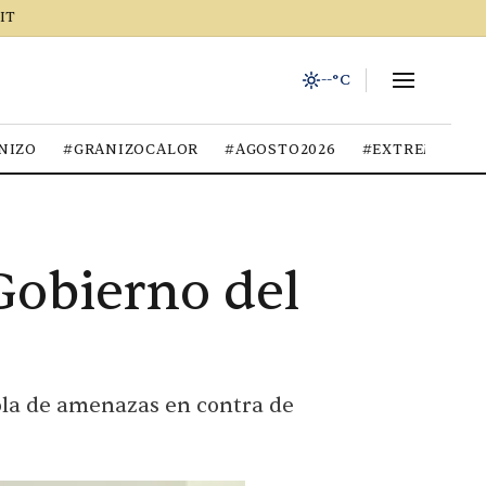
IT
--°C
NIZO
#GRANIZOCALOR
#AGOSTO2026
#EXTREMOCIU
Gobierno del
 ola de amenazas en contra de