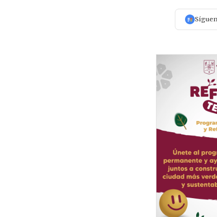
Sígue