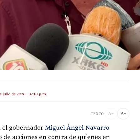
e julio de 2026 · 02:10 p.m.
A−
A+
TEXTO
a el gobernador
Miguel Ángel Navarro
po de acciones en contra de quienes en