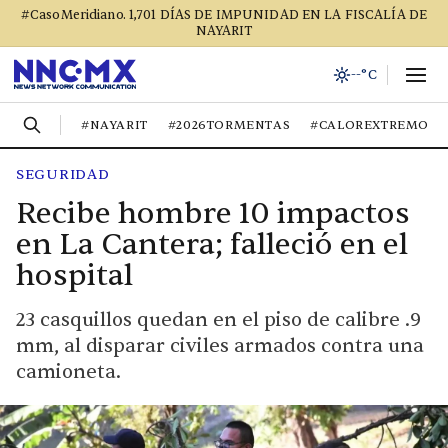
#CasoMeridiano. 1,701 DÍAS DE IMPUNIDAD EN LA FISCALÍA DE
NAYARIT
--°C
#NAYARIT
#2026TORMENTAS
#CALOREXTREMO
SEGURIDAD
Recibe hombre 10 impactos
en La Cantera; falleció en el
hospital
23 casquillos quedan en el piso de calibre .9
mm, al disparar civiles armados contra una
camioneta.