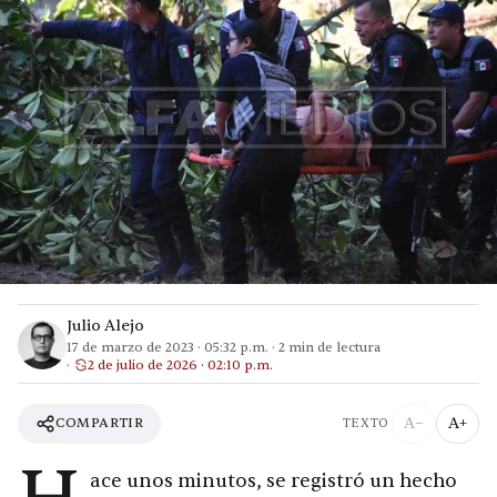
Julio Alejo
17 de marzo de 2023
·
05:32 p.m.
·
2
min de lectura
2 de julio de 2026 · 02:10 p.m.
A−
A+
COMPARTIR
TEXTO
ace unos minutos, se registró un hecho