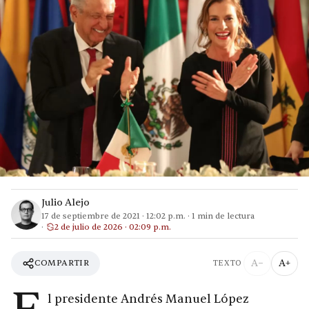
Julio Alejo
17 de septiembre de 2021
·
12:02 p.m.
·
1
min de lectura
2 de julio de 2026 · 02:09 p.m.
A−
A+
COMPARTIR
TEXTO
l presidente Andrés Manuel López