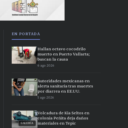
EN PORTADA
Hallan octavo cocodrilo
muerto en Puerto Vallarta;
buscan la causa
6 ago 2026
Autoridades mexicanas en
alerta sanitaria tras muertes
por diarrea en EE.UU.
5 ago 2026
Volcadura de Kia Seltos en
colonia Peñita deja daños
materiales en Tepic
GALERÍA