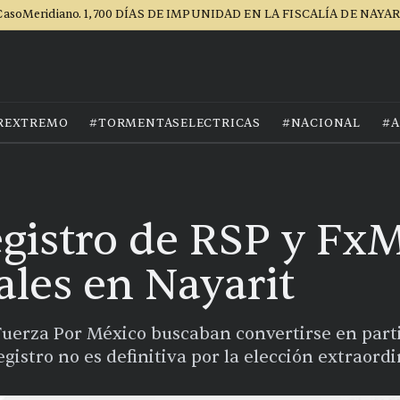
asoMeridiano. 1,700 DÍAS DE IMPUNIDAD EN LA FISCALÍA DE NAYA
REXTREMO
#TORMENTASELECTRICAS
#NACIONAL
#A
gistro de RSP y Fx
ales en Nayarit
Fuerza Por México buscaban convertirse en partid
istro no es definitiva por la elección extraordi