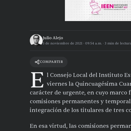
Julio Alejo
5 de noviembre de 2021
·
09:54 a.m.
·
3
min de lectur
COMPARTIR
E
l Consejo Local del Instituto E
viernes la Quincuagésima Cuar
carácter de urgente, en cuyo marco f
comisiones permanentes y temporales
integración de los titulares de tres c
En esa virtud, las comisiones perma