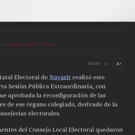
a
2 de julio de 2026 · 02:09 p.m.
A−
A+
TEXTO
statal Electoral de
Nayarit
realizó este
ta Sesión Pública Extraordinaria, con
ue aprobada la reconfiguración de las
 de ese órgano colegiado, derivado de la
onsejerías electorales.
nentes del Consejo Local Electoral quedaron