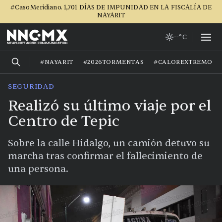
#CasoMeridiano. 1,701 DÍAS DE IMPUNIDAD EN LA FISCALÍA DE
NAYARIT
--°C
#NAYARIT
#2026TORMENTAS
#CALOREXTREMO
SEGURIDAD
Realizó su último viaje por el
Centro de Tepic
Sobre la calle Hidalgo, un camión detuvo su
marcha tras confirmar el fallecimiento de
una persona.