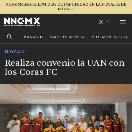
#CasoMeridiano. 1,704 DÍAS DE IMPUNIDAD EN LA FISCALÍA DE
NAYARIT
--°C
#NAYARIT
#2026TORMENTAS
#TORMENTASELECT
NAYARIT
Realiza convenio la UAN con
los Coras FC