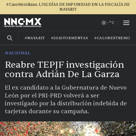
#CasoMeridiano. 1,702 DÍAS DE IMPUNIDAD EN LA FISCALÍA DE
NAYARIT
--°C
#NAYARIT
#2026TORMENTAS
#CALOREXTREMO
NACIONAL
Reabre TEPJF investigación
contra Adrián De La Garza
El ex candidato a la Gubernatura de Nuevo
León por el PRI-PRD volverá a ser
investigado por la distribución indebida de
tarjetas durante su campaña.