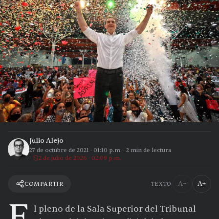
Julio Alejo
27 de octubre de 2021
·
01:10 p.m.
·
2
min de lectura
2 de julio de 2026 · 02:09 p.m.
A−
A+
COMPARTIR
TEXTO
E
l pleno de la Sala Superior del Tribunal