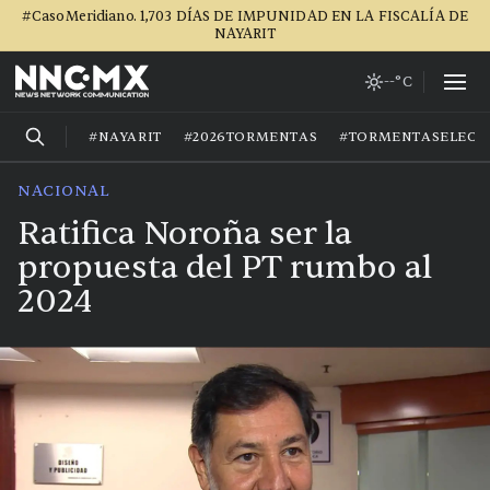
#CasoMeridiano. 1,703 DÍAS DE IMPUNIDAD EN LA FISCALÍA DE
NAYARIT
--°C
#NAYARIT
#2026TORMENTAS
#TORMENTASELECT
NACIONAL
Ratifica Noroña ser la
propuesta del PT rumbo al
2024