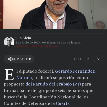
Julio Alejo
14 de junio de 2023
·
06:23 p.m.
·
2
min de lectura
5 de abril de 2026 · 01:32 p.m.
A−
A+
COMPARTIR
TEXTO
E
l diputado federal,
Gerardo Fernández
Noroña
, reafirmó su posición como
propuesta
del Partido del Trabajo (PT)
para
formar parte del grupo de seis personas que
buscarán la Coordinación Nacional de los
Comités de Defensa de la
Cuarta