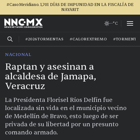
#CasoMeridiano. 1,701 DÍAS DE IMPUNIDAD EN LA FISCALÍA DE
NAYARIT
--°C
#2026TORMENTAS
#CALOREXTREMO
#TORMENTA
NACIONAL
Raptan y asesinan a
alcaldesa de Jamapa,
Veracruz
La Presidenta Florisel Ríos Delfín fue
localizada sin vida en el municipio vecino
de Medellín de Bravo, esto luego de ser
privada de su libertad por un presunto
comando armado.