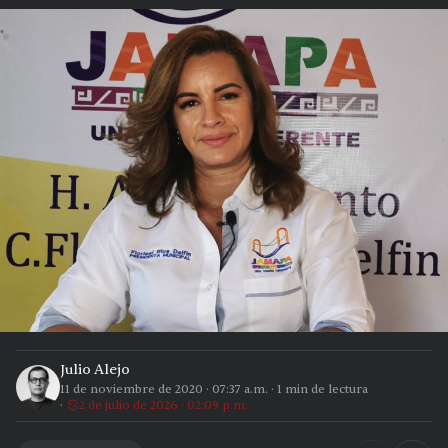
Julio Alejo
11 de noviembre de 2020
·
07:37 a.m.
·
1
min de lectura
2 de julio de 2026 · 02:09 p.m.