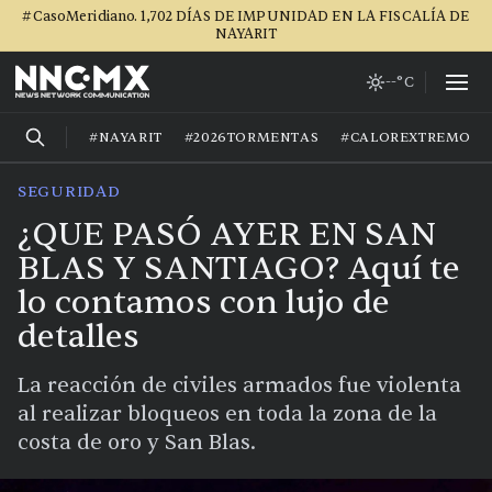
#CasoMeridiano. 1,702 DÍAS DE IMPUNIDAD EN LA FISCALÍA DE
NAYARIT
--°C
#NAYARIT
#2026TORMENTAS
#CALOREXTREMO
SEGURIDAD
¿QUE PASÓ AYER EN SAN
BLAS Y SANTIAGO? Aquí te
lo contamos con lujo de
detalles
La reacción de civiles armados fue violenta
al realizar bloqueos en toda la zona de la
costa de oro y San Blas.