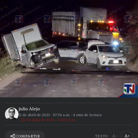
Julio Alejo
11 de abril de 2023
·
07:54 a.m.
·
4
min de lectura
2 de julio de 2026 · 02:10 p.m.
A−
A+
COMPARTIR
TEXTO