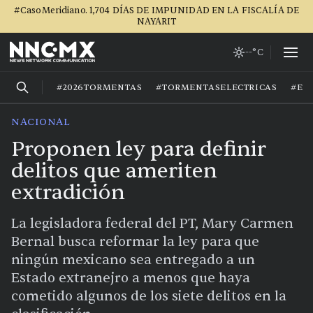
#CasoMeridiano. 1,704 DÍAS DE IMPUNIDAD EN LA FISCALÍA DE
NAYARIT
--°C
#2026TORMENTAS
#TORMENTASELECTRICAS
#EL
NACIONAL
Proponen ley para definir
delitos que ameriten
extradición
La legisladora federal del PT, Mary Carmen
Bernal busca reformar la ley para que
ningún mexicano sea entregado a un
Estado extranejro a menos que haya
cometido algunos de los siete delitos en la