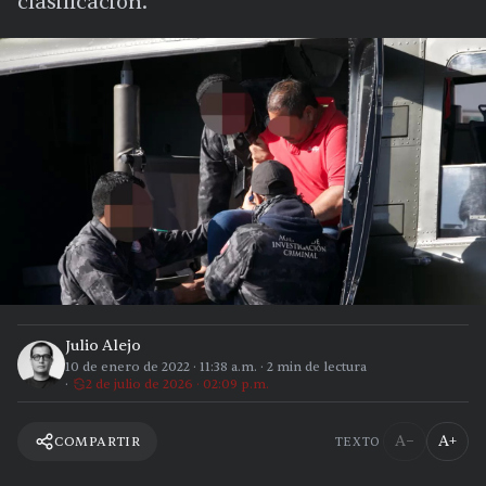
clasificación.
Julio Alejo
10 de enero de 2022
·
11:38 a.m.
·
2
min de lectura
2 de julio de 2026 · 02:09 p.m.
A−
A+
COMPARTIR
TEXTO