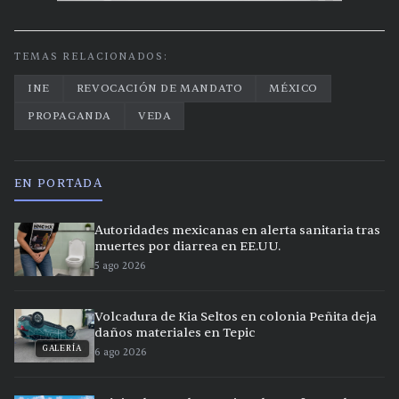
TEMAS RELACIONADOS:
INE
REVOCACIÓN DE MANDATO
MÉXICO
PROPAGANDA
VEDA
EN PORTADA
Autoridades mexicanas en alerta sanitaria tras
muertes por diarrea en EE.UU.
5 ago 2026
Volcadura de Kia Seltos en colonia Peñita deja
daños materiales en Tepic
GALERÍA
6 ago 2026