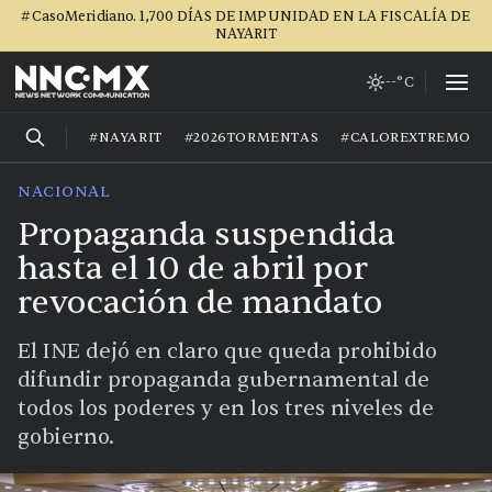
#CasoMeridiano. 1,700 DÍAS DE IMPUNIDAD EN LA FISCALÍA DE
NAYARIT
--°C
#NAYARIT
#2026TORMENTAS
#CALOREXTREMO
NACIONAL
Propaganda suspendida
hasta el 10 de abril por
revocación de mandato
El INE dejó en claro que queda prohibido
difundir propaganda gubernamental de
todos los poderes y en los tres niveles de
gobierno.