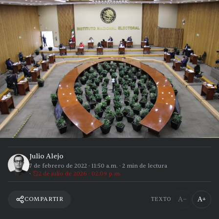
Julio Alejo
7 de febrero de 2022
·
11:50 a.m.
·
2
min de lectura
2 de julio de 2026 · 02:09 p.m.
A−
A+
COMPARTIR
TEXTO