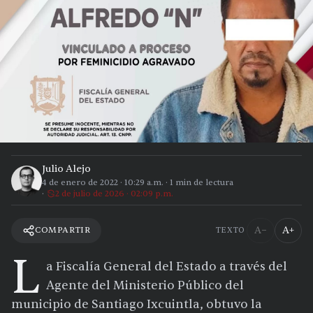
Julio Alejo
4 de enero de 2022
·
10:29 a.m.
·
1
min de lectura
2 de julio de 2026 · 02:09 p.m.
A−
A+
COMPARTIR
TEXTO
L
a Fiscalía General del Estado a través del
Agente del Ministerio Público del
municipio de Santiago Ixcuintla, obtuvo la