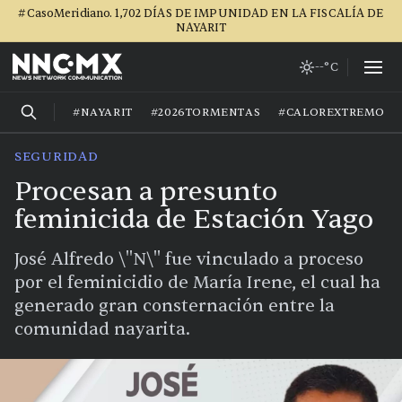
#CasoMeridiano. 1,702 DÍAS DE IMPUNIDAD EN LA FISCALÍA DE
NAYARIT
--°C
#NAYARIT
#2026TORMENTAS
#CALOREXTREMO
SEGURIDAD
Procesan a presunto
feminicida de Estación Yago
José Alfredo \"N\" fue vinculado a proceso
por el feminicidio de María Irene, el cual ha
generado gran consternación entre la
comunidad nayarita.