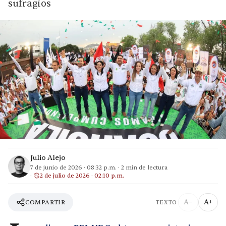
sufragios
Julio Alejo
7 de junio de 2026
·
08:32 p.m.
·
2
min de lectura
2 de julio de 2026 · 02:10 p.m.
A−
A+
COMPARTIR
TEXTO