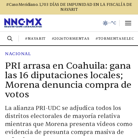
#CasoMeridiano. 1,703 DÍAS DE IMPUNIDAD EN LA FISCALÍA DE
NAYARIT
--°C
#NAYARIT
#2026TORMENTAS
#TORMENTASELECT
NACIONAL
PRI arrasa en Coahuila: gana
las 16 diputaciones locales;
Morena denuncia compra de
votos
La alianza PRI-UDC se adjudica todos los
distritos electorales de mayoría relativa
mientras que Morena presenta videos como
evidencia de presunta compra masiva de