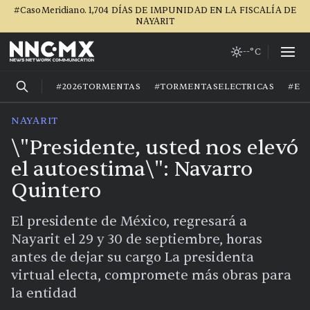
#CasoMeridiano. 1,704 DÍAS DE IMPUNIDAD EN LA FISCALÍA DE
NAYARIT
--°C
#2026TORMENTAS
#TORMENTASELECTRICAS
#EL
NAYARIT
\"Presidente, usted nos elevó
el autoestima\": Navarro
Quintero
El presidente de México, regresará a
Nayarit el 29 y 30 de septiembre, horas
antes de dejar su cargo La presidenta
virtual electa, compromete más obras para
la entidad