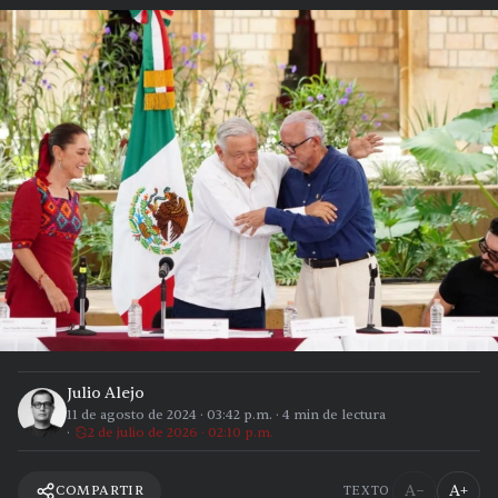
Julio Alejo
11 de agosto de 2024
·
03:42 p.m.
·
4
min de lectura
2 de julio de 2026 · 02:10 p.m.
A−
A+
COMPARTIR
TEXTO