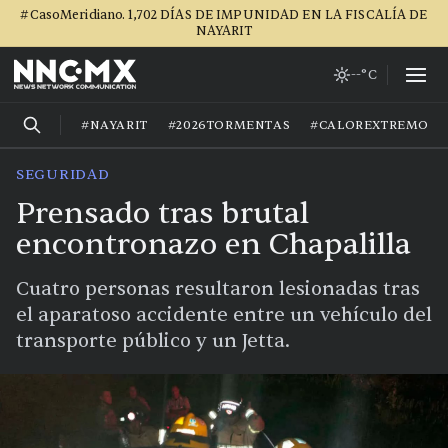
#CasoMeridiano. 1,702 DÍAS DE IMPUNIDAD EN LA FISCALÍA DE
NAYARIT
--°C
#NAYARIT
#2026TORMENTAS
#CALOREXTREMO
SEGURIDAD
Prensado tras brutal
encontronazo en Chapalilla
Cuatro personas resultaron lesionadas tras
el aparatoso accidente entre un vehículo del
transporte público y un Jetta.