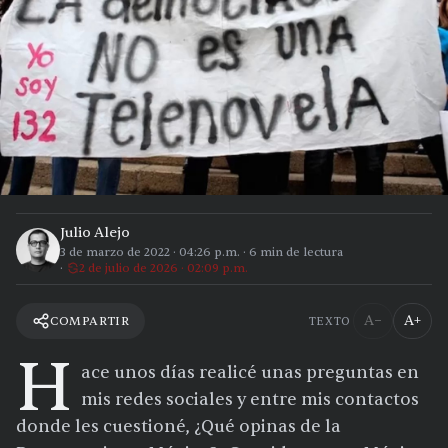
Julio Alejo
3 de marzo de 2022
·
04:26 p.m.
·
6
min de lectura
2 de julio de 2026 · 02:09 p.m.
A−
A+
COMPARTIR
TEXTO
H
ace unos días realicé unas preguntas en
mis redes sociales y entre mis contactos
donde les cuestioné, ¿Qué opinas de la