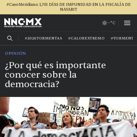
#CasoMeridiano. 1,701 DÍAS DE IMPUNIDAD EN LA FISCALÍA DE
NAYARIT
--°C
#2026TORMENTAS
#CALOREXTREMO
#TORMENTA
OPINIÓN
¿Por qué es importante
conocer sobre la
democracia?