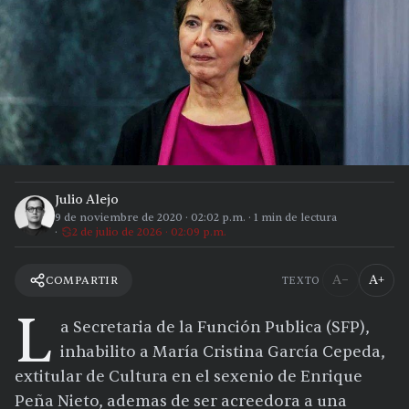
Julio Alejo
9 de noviembre de 2020
·
02:02 p.m.
·
1
min de lectura
2 de julio de 2026 · 02:09 p.m.
A−
A+
COMPARTIR
TEXTO
L
a Secretaria de la Función Publica (SFP),
inhabilito a María Cristina García Cepeda,
extitular de Cultura en el sexenio de Enrique
Peña Nieto, ademas de ser acreedora a una