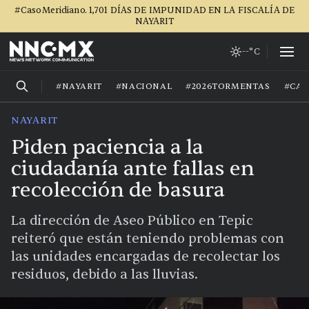
#CasoMeridiano. 1,701 DÍAS DE IMPUNIDAD EN LA FISCALÍA DE
NAYARIT
--°C
#NAYARIT
#NACIONAL
#2026TORMENTAS
#CA
NAYARIT
Piden paciencia a la
ciudadanía ante fallas en
recolección de basura
La dirección de Aseo Público en Tepic
reiteró que están teniendo problemas con
las unidades encargadas de recolectar los
residuos, debido a las lluvias.