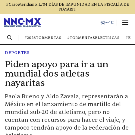
#CasoMeridiano. 1,704 DÍAS DE IMPUNIDAD EN LA FISCALÍA DE
NAYARIT
--°C
#2026TORMENTAS
#TORMENTASELECTRICAS
#EL
DEPORTES
Piden apoyo para ir a un
mundial dos atletas
nayaritas
Paola Bueno y Aldo Zavala, representarán a
México en el lanzamiento de martillo del
mundial sub-20 de atletismo, pero no
cuentan con recursos para hacer el viaje, y
tampoco tendrán apoyo de la Federación de