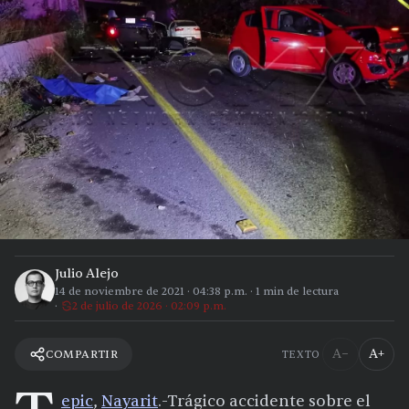
Julio Alejo
14 de noviembre de 2021
·
04:38 p.m.
·
1
min de lectura
2 de julio de 2026 · 02:09 p.m.
A−
A+
COMPARTIR
TEXTO
epic
,
Nayarit
.-Trágico accidente sobre el